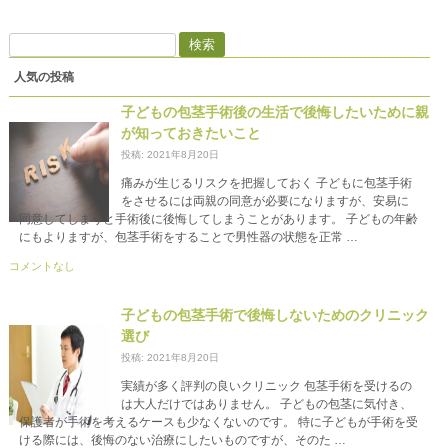
検
索:
人気の投稿
子どもの包茎手術後の生活で後悔したいために親
が知っておきたいこと
投稿: 2021年8月20日
痛みが生じるリスクを把握しておく 子どもに包茎手術
をさせるには両親の同意が必要になりますが、安易に
同意してしまうと手術後に後悔してしまうことがあります。 子どもの年齢
にもよりますが、包茎手術をすることで男性器の状態を正常 …
コメントなし
子どもの包茎手術で後悔しないためのクリニック
選び
投稿: 2021年8月20日
実績が多く評判の良いクリニック 包茎手術を受けるの
は大人だけではありません。 子どもの包茎に気付き、
保護者が手術を考えるケースも少なくないのです。 特に子どもが手術を受
ける際には、後悔のない治療にしたいものですが、そのた …